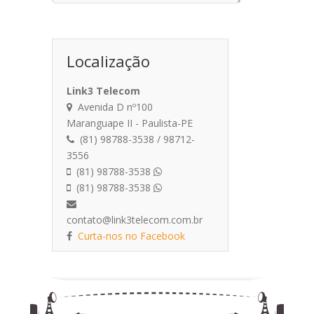
Localização
Link3 Telecom
Avenida D nº100
Maranguape II - Paulista-PE
(81) 98788-3538 / 98712-
3556
(81) 98788-3538
(81) 98788-3538
contato@link3telecom.com.br
Curta-nos no Facebook