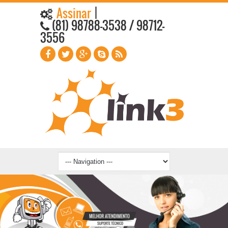
Assinar
|
(81) 98788-3538 / 98712-
3556